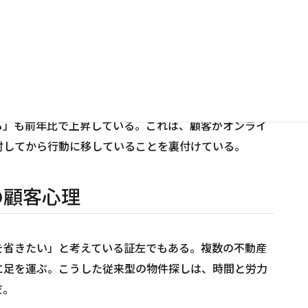
百件の物件情報を閲覧し、写真、間取り図、設備詳細、
やバーチャル内見機能を提供するサイトも増えており、
把握できる環境が整っている。
トとして「写真の点数が多い」が72.1%でトップとな
る」も前年比で上昇している。これは、顧客がオンライ
討してから行動に移していることを裏付けている。
の顧客心理
を省きたい」と考えている証左でもある。複数の不動産
足を運ぶ――。こうした従来型の物件探しは、時間と労力
だ。