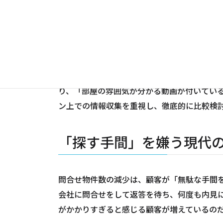
環境まで、細かな条件指定が可能になった。
顧客は問合せ前に、スマートフォン一つで数
周辺地図を確認できる。動画による室内紹介
実際に現地を訪れる前に物件の多くの情報を
同調査によると、不動産会社を選ぶ際のポイン
り、「部屋の雰囲気が分かる動画が付いてい
ン上での情報収集を重視し、徹底的に比較検
「探す手間」を嫌う現代
問合せ物件数の減少は、顧客が「無駄な手間
会社に問合せをして返答を待ち、何度も内見に
がかかりすぎると感じる顧客が増えているの