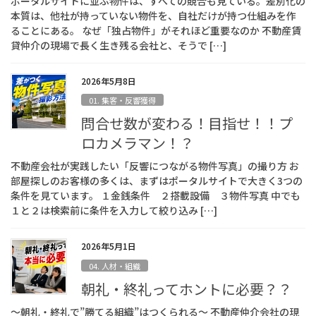
ポータルサイトに並ぶ物件は、すべての競合も見ている。差別化の
本質は、他社が持っていない物件を、自社だけが持つ仕組みを作
ることにある。 なぜ「独占物件」がそれほど重要なのか 不動産賃
貸仲介の現場で長く生き残る会社と、そうで […]
2026年5月8日
01. 集客・反響獲得
問合せ数が変わる！目指せ！！プ
ロカメラマン！？
不動産会社が実践したい「反響につながる物件写真」の撮り方 お
部屋探しのお客様の多くは、まずはポータルサイトで大きく3つの
条件を見ています。 １金銭条件 ２搭載設備 ３物件写真 中でも
１と２は検索前に条件を入力して絞り込み […]
2026年5月1日
04. 人材・組織
朝礼・終礼ってホントに必要？？
～朝礼・終礼で”勝てる組織”はつくられる～ 不動産仲介会社の現