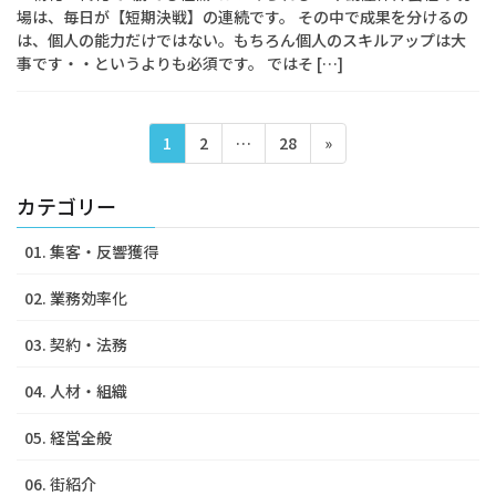
場は、毎日が【短期決戦】の連続です。 その中で成果を分けるの
は、個人の能力だけではない。もちろん個人のスキルアップは大
事です・・というよりも必須です。 ではそ […]
投
ペ
ペ
ペ
1
2
…
28
»
稿
ー
ー
ー
ジ
ジ
ジ
の
カテゴリー
ペ
01. 集客・反響獲得
ー
ジ
02. 業務効率化
送
03. 契約・法務
り
04. 人材・組織
05. 経営全般
06. 街紹介