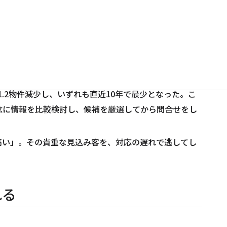
ている
に問合せた不動産会社数は平均2.2社と、前年比0.2社
1.2物件減少し、いずれも直近10年で最少となった。こ
念に情報を比較検討し、候補を厳選してから問合せをし
高い」。その貴重な見込み客を、対応の遅れで逃してし
れる