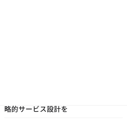
今後の展望：省エネ性能という新た
な要素
アンケートでは新たに「住まいを選ぶ上で省エネ性能は重要か」
という項目が加わった。結果は、重要と回答した割合が全体で
77.3%に達し、特に売買検討者では83.5%と高い水準となった。
省エネ性能の説明は専門的な内容を含むため、IT重説の際に詳細
な資料を共有しながら説明するアプローチが有効だろう。一方、実
際の断熱性能や日当たりによる室温変化などは、内見時に体感し
てもらうことで訴求力が高まる。ここでも「プロセスはデジタ
ル、体験はリアル」の原則が当てはまる。
まとめ：顧客行動の変化を捉えた戦
略的サービス設計を