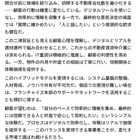
問合せ前に候補を絞り込み、訪問する不動産会社数を最小化する
──顧客の行動は確実に変化している。デジタルツールを使いこ
なし、効率的に情報を収集する一方で、最終的な意思決定の場面
では「実際に確かめたい」「人と話したい」という根源的な欲求
も健在だ。
この二律背反とも見える顧客心理を理解し、デジタルとリアルを
適材適所で組み合わせることが、これからの不動産賃貸仲介業に
は求められる。IT重説は積極的に推進し、顧客の利便性を高め
る。一方、物件の内見や対面での相談は丁寧に行い、信頼関係と
体験価値を提供する。
このハイブリッドモデルを実現するには、システム基盤の整備、
人材育成、ノウハウ共有が不可欠だ。個店での実現が難しい場合
は、フランチャイズ本部のサポートやネットワークを活用するこ
とも検討に値する。
顧客が望むのは、「自分のペースで効率的に情報を集め、最終的
には信頼できる人と対面で安心して契約したい」というシンプル
な体験だ。プロセスはデジタルで効率化し、体験はリアルで価値
を提供する──このバランスを実現できる事業者こそが、変化す
る市場で選ばれ続けるだろう。