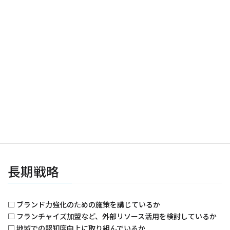
□ すべての口コミに24時間以内に返信しているか
□ 良い口コミに感謝を伝えているか
□ 悪い口コミに誠実に対応しているか
□ 規約違反の口コミは適切に削除申請しているか
分析・改善
□ 月次で口コミ数と平均評価をチェックしているか
□ よく指摘される点を記録・分析しているか
□ 口コミのフィードバックをサービス改善に活かしているか
□ スタッフ間で良い口コミの内容を共有しているか
長期戦略
□ ブランド力強化のための施策を講じているか
□ フランチャイズ加盟など、外部リソース活用を検討しているか
□ 地域での認知度向上に取り組んでいるか