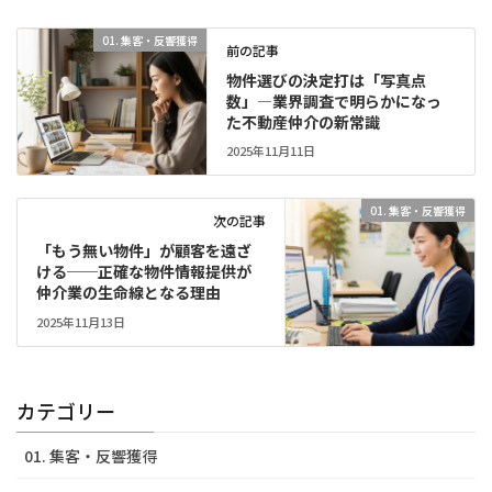
01. 集客・反響獲得
前の記事
物件選びの決定打は「写真点
数」―業界調査で明らかになっ
た不動産仲介の新常識
2025年11月11日
01. 集客・反響獲得
次の記事
「もう無い物件」が顧客を遠ざ
ける──正確な物件情報提供が
仲介業の生命線となる理由
2025年11月13日
カテゴリー
01. 集客・反響獲得