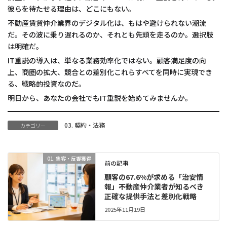
彼らを待たせる理由は、どこにもない。
不動産賃貸仲介業界のデジタル化は、もはや避けられない潮流
だ。その波に乗り遅れるのか、それとも先頭を走るのか。選択肢
は明確だ。
IT重説の導入は、単なる業務効率化ではない。顧客満足度の向
上、商圏の拡大、競合との差別化――これらすべてを同時に実現でき
る、戦略的投資なのだ。
明日から、あなたの会社でもIT重説を始めてみませんか。
03. 契約・法務
カテゴリー
01. 集客・反響獲得
前の記事
顧客の67.6%が求める「治安情
報」――不動産仲介業者が知るべき
正確な提供手法と差別化戦略
2025年11月19日