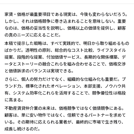
家賃・価格が最重要項目である現実は、今後も変わらないだろう。
しかし、それは価格競争に巻き込まれることを意味しない。重要
なのは、価格の妥当性を説明し、価格以上の価値を提供し、顧客
の真のニーズに応えることだ。
本稿で提示した戦略は、すべて実践的で、明日から取り組めるもの
ばかりだ。透明性の原則、総合的なコスト比較、ライフスタイル
提案、段階的な提案、付加価値サービス、長期的な関係構築、デ
ータとストーリーの融合――これらを組み合わせることで、価格交渉
と価値訴求のバランスは実現できる。
さらに、個人の努力だけでなく、組織的な仕組み化も重要だ。ブ
ランド力、標準化されたオペレーション、本部支援、ノウハウ共
有、システム効率化――これらを活用することで、競争優位性は格段
に高まる。
不動産賃貸仲介業の未来は、価格競争ではなく価値競争にある。
顧客は、単に安い物件ではなく、信頼できるパートナーを求めて
いる。その期待に応えられる業者が、最終的に市場で生き残り、
成長し続けるのだ。