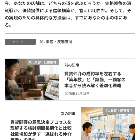
今、あなたの店舗は、どちらの道を選ぶだろうか。価格競争の消
耗戦か、価値提供による信頼構築か。答えは明白だ。そして、そ
の実現のための具体的な方法論は、すでにあなたの手の中にあ
る。
01. 集客・反響獲得
カテゴリー
01. 集客・反響獲得
前の記事
賃貸仲介の成約率を左右する
「築年数」と「設備」―顧客の
本音から読み解く差別化戦略
2025年11月23日
01. 集客・反響獲得
次の記事
賃貸顧客の意思決定プロセスを
理解する――検討期間長期化と比較
社数増加が示す「選ばれる仲介
業者」の条件