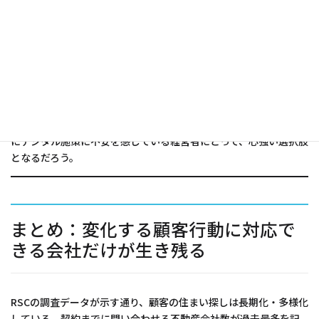
テムを採用し、コンバータ・顧客管理・契約管理の3点セットを加
盟店に提供している。これらのシステム利用料はロイヤリティに
含まれるため、追加コストを抑えながら最新のデジタルツールを
活用できる。
また、全国203店舗（直営店含む、2025年3月末時点）のネットワ
ークから蓄積されたノウハウが共有されるため、SEO対策やデジ
タルマーケティングの知見も吸収できる。「ブランド力を活かし
た集客」と「本部からの業務支援」という二つのメリットは、特
にデジタル施策に不安を感じている経営者にとって、心強い選択肢
となるだろう。
まとめ：変化する顧客行動に対応で
きる会社だけが生き残る
RSCの調査データが示す通り、顧客の住まい探しは長期化・多様化
している。契約までに問い合わせる不動産会社数が過去最多を記