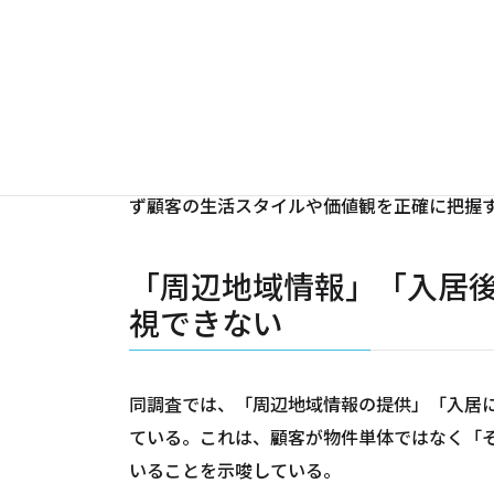
RSCが2025年に実施した調査によると、顧
「礼儀・マナー対応」「正確な物件情報の提
明」である。特に注目すべきは、賃貸・売買
ている点だ。
これは単に物件スペックを説明すればよいと
自分の生活にどうフィットするか」という情
ず顧客の生活スタイルや価値観を正確に把握
「周辺地域情報」「入居
視できない
同調査では、「周辺地域情報の提供」「入居
ている。これは、顧客が物件単体ではなく「
いることを示唆している。