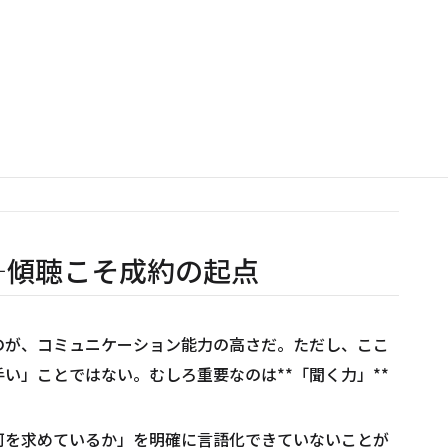
る人の特徴を見ていこう。
特徴7選——賃貸仲介で活躍す
——傾聴こそ成約の起点
のが、コミュニケーション能力の高さだ。ただし、ここ
い」ことではない。むしろ重要なのは**「聞く力」**
何を求めているか」を明確に言語化できていないことが