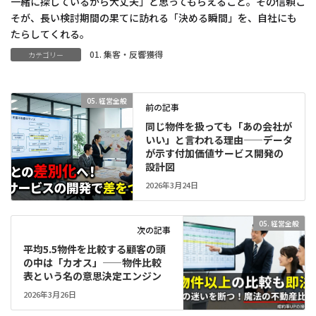
一緒に探しているから大丈夫」と思ってもらえること。その信頼こ
そが、長い検討期間の果てに訪れる「決める瞬間」を、自社にも
たらしてくれる。
01. 集客・反響獲得
カテゴリー
05. 経営全般
前の記事
同じ物件を扱っても「あの会社が
いい」と言われる理由——データ
が示す付加価値サービス開発の
設計図
2026年3月24日
05. 経営全般
次の記事
平均5.5物件を比較する顧客の頭
の中は「カオス」——物件比較
表という名の意思決定エンジン
2026年3月26日