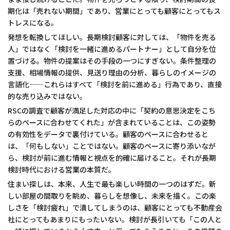
期化は「売れない期間」であり、営業にとっても顧客にとってもス
トレスになる。
発想を転換してほしい。長期検討顧客に対しては、「物件を売る
人」ではなく「検討を一緒に進めるパートナー」として自分を位
置づける。物件の提案はその手段の一つにすぎない。条件整理の
支援、相場情報の提供、見送り理由の分析、暮らしのイメージの
言語化——これらはすべて「検討を前に進める」行為であり、直接
的な売り込みではない。
RSCの調査で顧客が満足した対応の中に「契約の意思決定をこち
らのペースに合わせてくれた」が含まれていることは、この姿勢
の有効性をデータで裏付けている。顧客のペースに合わせると
は、「何もしない」ことではない。顧客のペースに寄り添いなが
ら、検討が前に進む情報と視点を的確に届けること。それが長期
検討時代における営業の本質だ。
住まい探しは、本来、人生で最も楽しい時間の一つのはずだ。新
しい部屋の間取りを眺め、暮らしを想像し、未来を描く。この楽
しさを「検討疲れ」で潰してしまうのは、顧客にとっても不動産会
社にとってもあまりにもったいない。検討が長引いても「この人と