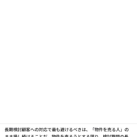
3ヶ月目以降は、物件情報だけでは顧客の関心を引き続けることが
難しくなる。ここからは「物件」ではなく「暮らし」にフォーカ
スした情報提供にシフトする。
エリアの祭りやイベントの案内、新しくオープンした店舗の紹
介、季節ごとの街の表情の変化——こうした「住んだらどうなる
か」を想像させる情報は、物件のスペック比較に疲れた顧客の気
持ちを再び前向きにする。大手不動産ポータルサイトには載って
いない、その街に根差した情報を届けられるのは、地域密着の不
動産会社だからこそだ。
「検討のプロ」としてのポジション
を取る
長期検討顧客への対応で最も避けるべきは、「物件を売る人」の
まま接し続けることだ。物件を売ろうとする限り、検討期間の長